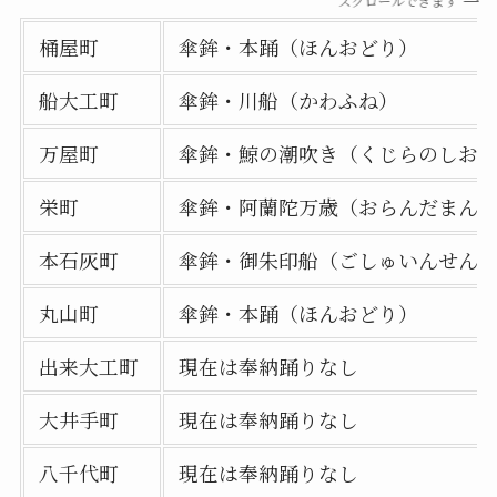
スクロールできます
桶屋町
傘鉾・本踊（ほんおどり）
船大工町
傘鉾・川船（かわふね）
万屋町
傘鉾・鯨の潮吹き（くじらのしお
栄町
傘鉾・阿蘭陀万歳（おらんだまん
本石灰町
傘鉾・御朱印船（ごしゅいんせん
丸山町
傘鉾・本踊（ほんおどり）
出来大工町
現在は奉納踊りなし
大井手町
現在は奉納踊りなし
八千代町
現在は奉納踊りなし